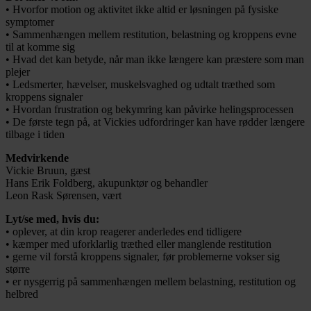
• Hvorfor motion og aktivitet ikke altid er løsningen på fysiske
symptomer
• Sammenhængen mellem restitution, belastning og kroppens evne
til at komme sig
• Hvad det kan betyde, når man ikke længere kan præstere som man
plejer
• Ledsmerter, hævelser, muskelsvaghed og udtalt træthed som
kroppens signaler
• Hvordan frustration og bekymring kan påvirke helingsprocessen
• De første tegn på, at Vickies udfordringer kan have rødder længere
tilbage i tiden
Medvirkende
Vickie Bruun, gæst
Hans Erik Foldberg, akupunktør og behandler
Leon Rask Sørensen, vært
Lyt/se med, hvis du:
• oplever, at din krop reagerer anderledes end tidligere
• kæmper med uforklarlig træthed eller manglende restitution
• gerne vil forstå kroppens signaler, før problemerne vokser sig
større
• er nysgerrig på sammenhængen mellem belastning, restitution og
helbred