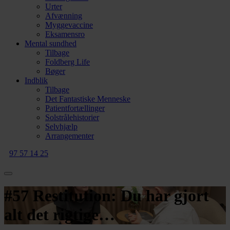
Urter
Afvænning
Myggevaccine
Eksamensro
Mental sundhed
Tilbage
Foldberg Life
Bøger
Indblik
Tilbage
Det Fantastiske Menneske
Patientfortællinger
Solstrålehistorier
Selvhjælp
Arrangementer
97 57 14 25
#57 Restitution: Du har gjort
alt det rigtige…