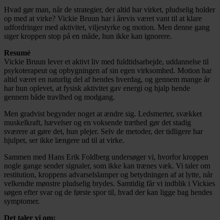
Hvad gør man, når de strategier, der altid har virket, pludselig holder
op med at virke? Vickie Bruun har i årevis været vant til at klare
udfordringer med aktivitet, viljestyrke og motion. Men denne gang
siger kroppen stop på en måde, hun ikke kan ignorere.
Resumé
Vickie Bruun lever et aktivt liv med fuldtidsarbejde, uddannelse til
psykoterapeut og opbygningen af sin egen virksomhed. Motion har
altid været en naturlig del af hendes hverdag, og gennem mange år
har hun oplevet, at fysisk aktivitet gav energi og hjalp hende
gennem både travlhed og modgang.
Men gradvist begynder noget at ændre sig. Ledsmerter, svækket
muskelkraft, hævelser og en voksende træthed gør det stadig
sværere at gøre det, hun plejer. Selv de metoder, der tidligere har
hjulpet, ser ikke længere ud til at virke.
Sammen med Hans Erik Foldberg undersøger vi, hvorfor kroppen
nogle gange sender signaler, som ikke kan trænes væk. Vi taler om
restitution, kroppens advarselslamper og betydningen af at lytte, når
velkendte mønstre pludselig brydes. Samtidig får vi indblik i Vickies
søgen efter svar og de første spor til, hvad der kan ligge bag hendes
symptomer.
Det taler vi om: