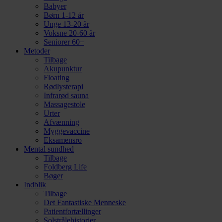
Babyer
Børn 1-12 år
Unge 13-20 år
Voksne 20-60 år
Seniorer 60+
Metoder
Tilbage
Akupunktur
Floating
Rødlysterapi
Infrarød sauna
Massagestole
Urter
Afvænning
Myggevaccine
Eksamensro
Mental sundhed
Tilbage
Foldberg Life
Bøger
Indblik
Tilbage
Det Fantastiske Menneske
Patientfortællinger
Solstrålehistorier