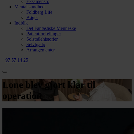
Eksamensro
Mental sundhed
Foldberg Life
Bøger
Indblik
Det Fantastiske Menneske
Patientfortællinger
Solstrålehistorier
Selvhjælp
Arrangementer
97 57 14 25
Lone blev gjort klar til
operation