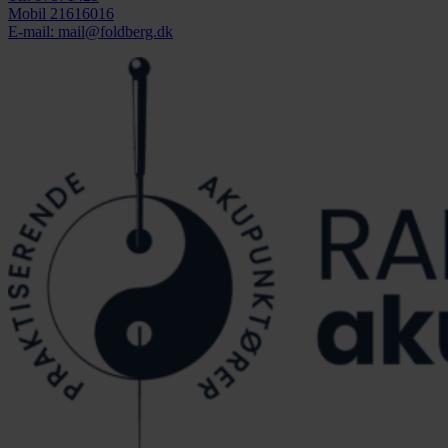
Mobil 21616016
E-mail: mail@foldberg.dk