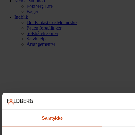
Mental sundhed
Foldberg Life
Bøger
Indblik
Det Fantastiske Menneske
Patientfortællinger
Solstrålehistorier
Selvhjælp
Arrangementer
Samtykke