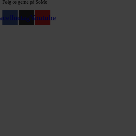
Følg os gerne på SoMe
acebook
Instagram
Youtube