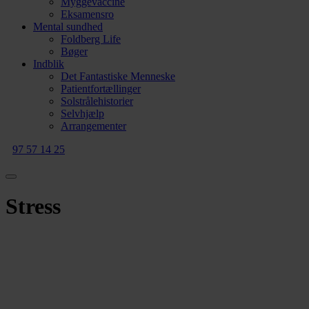
Myggevaccine
Eksamensro
Mental sundhed
Foldberg Life
Bøger
Indblik
Det Fantastiske Menneske
Patientfortællinger
Solstrålehistorier
Selvhjælp
Arrangementer
97 57 14 25
Stress