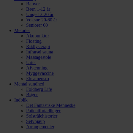
Babyer
Børn 1-12 år
Unge 13-20 år
Voksne 20-60 år
Seniorer 60+
Metoder
Akupunktur
Floating
Rødlysterapi
Infrarød sauna
Massagestole
Urter
Afvænning
Myggevaccine
Eksamensro
Mental sundhed
Foldberg Life
Bøger
Indblik
Det Fantastiske Menneske
Patientfortællinger
Solstrålehistorier
Selvhjælp
Arrangementer