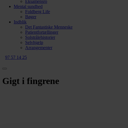
Eksamensro
Mental sundhed
Foldberg Life
Bøger
Indblik
Det Fantastiske Menneske
Patientfortællinger
Solstrålehistorier
Selvhjælp
Arrangementer
97 57 14 25
Gigt i fingrene