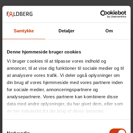
Samtykke
Detaljer
Om
Denne hjemmeside bruger cookies
Vi bruger cookies til at tilpasse vores indhold og
annoncer, til at vise dig funktioner til sociale medier og til
at analysere vores trafik. Vi deler også oplysninger om
din brug af vores hjemmeside med vores partnere inden
for sociale medier, annonceringspartnere og
analysepartnere. Vores partnere kan kombinere disse
data med andre oplysninger, du har givet dem, eller som
de har indsamlet fra din brug af deres tjenester.
Book en tid
Samtykkevalg
Ring til os på tlf.
97 57 14 25
Nødvendig