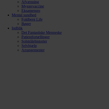
Afvænning
Myggevaccine
Eksamensro
Mental sundhed
Foldberg Life
Bøger
Indblik
Det Fantastiske Menneske
Patientfortællinger
Solstrålehistorier
Selvhjælp
Arrangementer