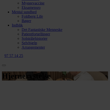
Myggevaccine
Eksamensro
Mental sundhed
Foldberg Life
Bøger
Indblik
Det Fantastiske Menneske
Patientfortællinger
Solstrålehistorier
Selvhjælp
Arrangementer
97 57 14 25
Hjernerystelse