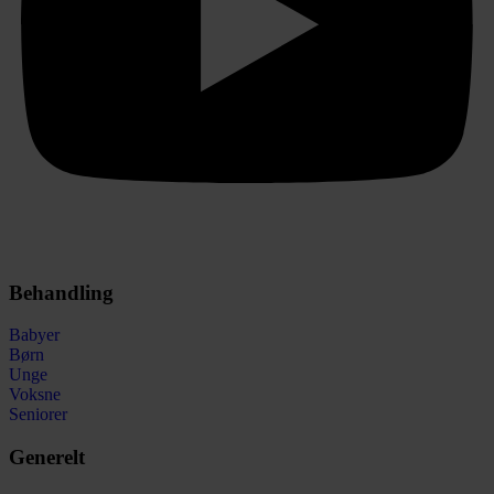
Behandling
Babyer
Børn
Unge
Voksne
Seniorer
Generelt