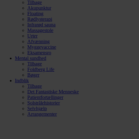
Tilbage
Akupunktur
Floating
Rødlysterapi
Infrarød sauna
Massagestole
Urter
Afvænning
Myggevaccine
Eksamensro
Mental sundhed
Tilbage
Foldberg Life
Bøger
Indblik
Tilbage
Det Fantastiske Menneske
Patientfortællinger
Solstrålehistorier
Selvhjælp
Arrangementer