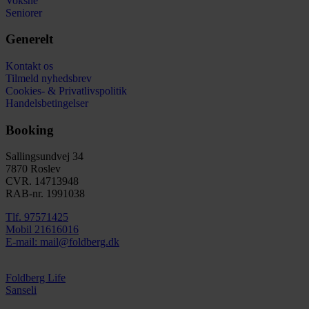
Voksne
Seniorer
Generelt
Kontakt os
Tilmeld nyhedsbrev
Cookies- & Privatlivspolitik
Handelsbetingelser
Booking
Sallingsundvej 34
7870 Roslev
CVR. 14713948
RAB-nr. 1991038​
Tlf. 97571425
Mobil 21616016
E-mail: mail@foldberg.dk
Foldberg Life
Sanseli