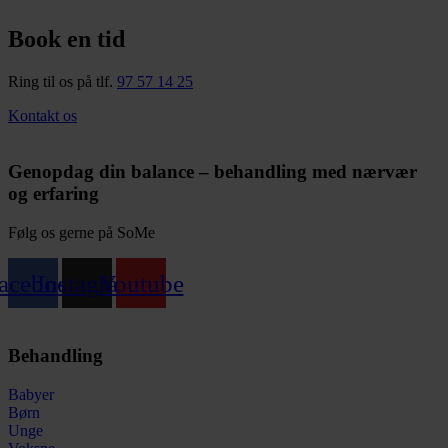
Book en tid
Ring til os på tlf.
97 57 14 25
Kontakt os
Genopdag din balance – behandling med nærvær
og erfaring
Følg os gerne på SoMe
acebook
Instagram
Youtube
Behandling
Babyer
Børn
Unge