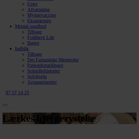
Urter
Afvænning
Myggevaccine
Eksamensro
Mental sundhed
Tilbage
Foldberg Life
Bøger
Indblik
Tilbage
Det Fantastiske Menneske
Patientfortællinger
Solstrålehistorier
Selvhjælp
Arrangementer
97 57 14 25
Lærkes hjernerystelse