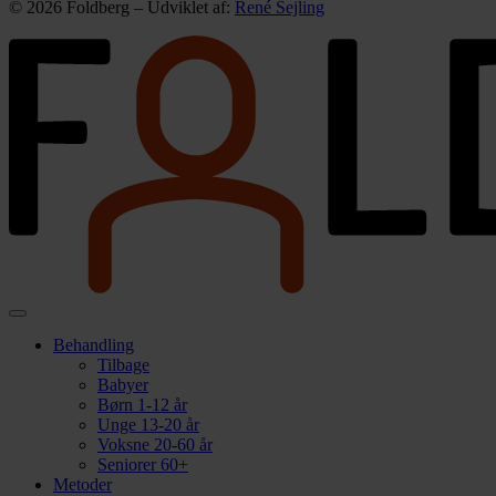
© 2026 Foldberg – Udviklet af:
René Sejling
Behandling
Tilbage
Babyer
Børn 1-12 år
Unge 13-20 år
Voksne 20-60 år
Seniorer 60+
Metoder